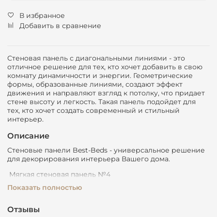
В избранное
Добавить в сравнение
Стеновая панель с диагональными линиями - это
отличное решение для тех, кто хочет добавить в свою
комнату динамичности и энергии. Геометрические
формы, образованные линиями, создают эффект
движения и направляют взгляд к потолку, что придает
стене высоту и легкость. Такая панель подойдет для
тех, кто хочет создать современный и стильный
интерьер.
Описание
Стеновые панели Best-Beds - универсальное решение
для декорирования интерьера Вашего дома.
Мягкая стеновая панель №4
• Размеры: высота, ширина (в см) - на заказ
Показать полностью
• Материал изготовления - МДФ, фанера, ДСП
• Более 1000 вариантов тканей для обивки повышенной
износоустойчивости
Отзывы