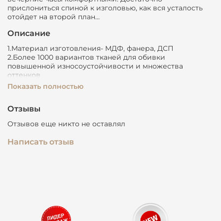
прислониться спиной к изголовью, как вся усталость
отойдет на второй план…
Описание
1.Материал изготовления- МДФ, фанера, ДСП
2.Более 1000 вариантов тканей для обивки
повышенной износоустойчивости и множества
оттенков
3.Ножки металлические
Показать полностью
(В наличие ножки из дерева, пластика по
индивидуальному запросу)
Отзывы
4.Высота царг 28 см
5.Основание в стандартной комплектации: решетка с
Отзывов еще никто не оставлял
ламелями
6.Углубление под матрас 5 см.
Написать отзыв
7.Рекомендуемая высота матраса до 35 см.
При наличии подъемного механизма оснащается
вместительными ящиками для белья.
Максимальный вес спящего: 200 кг на спальное место.
Срок изготовления кроватей и мебели для спальни 21
рабочий день!
Гарантийный срок 5 лет