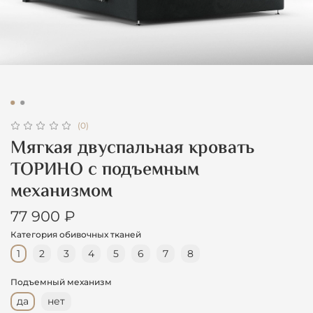
(0)
Мягкая двуспальная кровать
ТОРИНО с подъемным
механизмом
77 900 ₽
Категория обивочных тканей
1
2
3
4
5
6
7
8
Подъемный механизм
да
нет