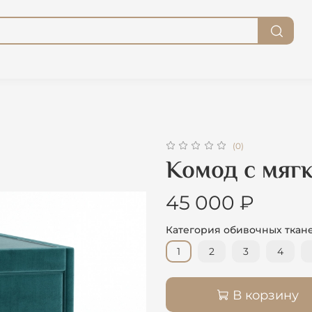
(0)
Комод с мяг
45 000 ₽
Категория обивочных ткан
1
2
3
4
В корзину