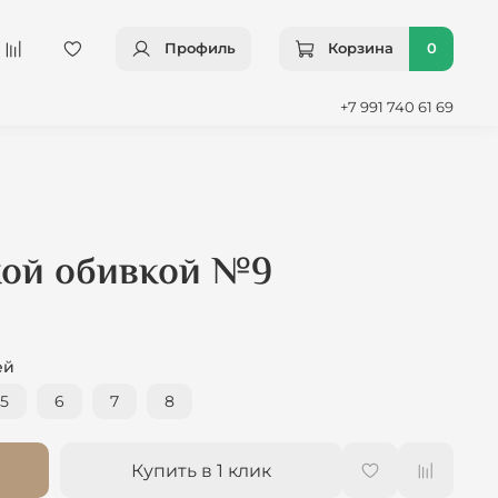
Профиль
Корзина
0
+7 991 740 61 69
кой обивкой №9
ей
5
6
7
8
Купить в 1 клик