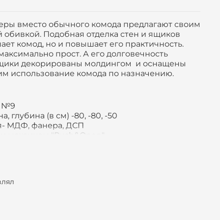
еры вместо обычного комода предлагают своим
й обивкой. Подобная отделка стен и ящиков
ает комод, но и повышает его практичность.
максимально прост. А его долговечность
ящики декорированы молдингом и оснащены
м использование комода по назначению.
й №9
, глубина (в см) -80, -80, -50
я- МДФ, фанера, ДСП
ли механизм "Push&Open"
 тканей для обивки повышенной
ика (по индивидуальному проекту)
 выдвижных ящиков, полок
влял
ьная фабрика Best-Beds
ели для спальни 15 рабочих дней
т