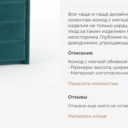
Все чаще и чаще дизайн
клиентам комод с мягко
изделия не только украш
Уход за таким изделием 
неоспорима. Глубокие 
доводчиком, упрощающи
Описание
Комод с мягкой обивко
• Размеры: высота, ширина
• Материал изготовлени
• Фурнитура на выбор и
Показать полностью
• Более 1000 вариантов
износоустойчивости
• Цвет: на выбор заказч
Отзывы
• Удобства: количество
Отзывов еще никто не оста
• Производитель: Мебел
• Срок изготовления меб
Написать отзыв
• Гарантийный срок 5 ле