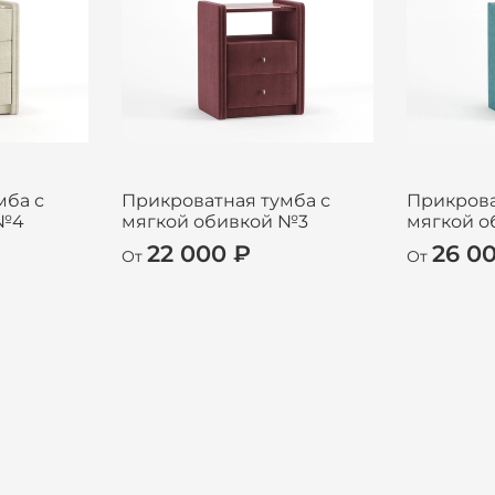
мба с
Прикроватная тумба с
Прикрова
 №4
мягкой обивкой №3
мягкой 
22 000 ₽
26 0
От
От