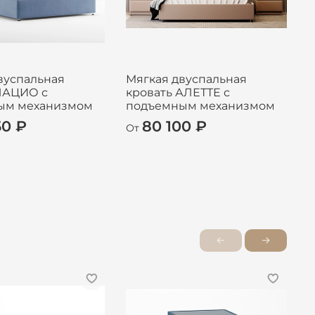
вуспальная
Мягкая двуспальная
П
ЛАЦИО с
кровать АЛЕТТЕ с
ым механизмом
подъемным механизмом
50 ₽
80 100 ₽
От
О