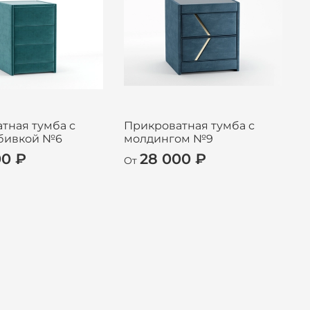
тная тумба с
Прикроватная тумба с
П
обивкой №6
молдингом №9
00 ₽
28 000 ₽
От
О